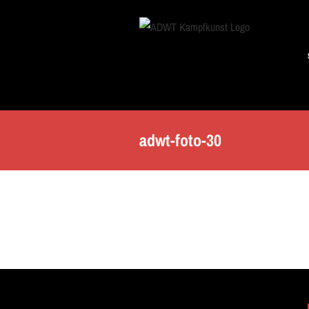
Skip
to
content
adwt-foto-30