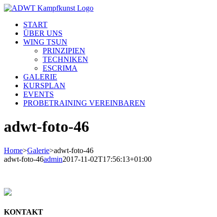
Skip
to
START
content
ÜBER UNS
WING TSUN
PRINZIPIEN
TECHNIKEN
ESCRIMA
GALERIE
KURSPLAN
EVENTS
PROBETRAINING VEREINBAREN
adwt-foto-46
Home
>
Galerie
>
adwt-foto-46
adwt-foto-46
admin
2017-11-02T17:56:13+01:00
KONTAKT