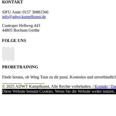
KONTAKT
SIFU Amir: 0157 30881566
info@adwt-kampfkunst.de
Castroper Hellweg 443
44805 Bochum Gerthe
FOLGE UNS
PROBETRAINING
Finde heraus, ob Wing Tsun zu dir passt. Kostenlos und unverbindlic
Probetraining vereinbaren
© 2025 ADWT Kampfkunst. Alle Rechte vorbehalten. |
Kontakt
|
Da
Diese Website benutzt Cookies. Wenn Sie die Website weiter nutzen,