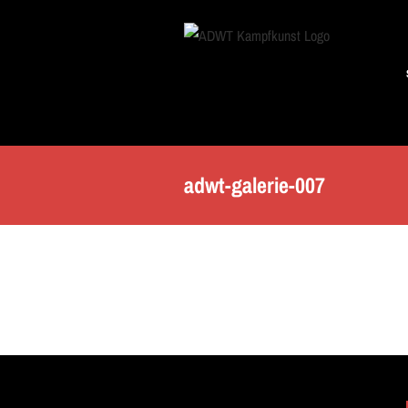
Skip
to
content
adwt-galerie-007