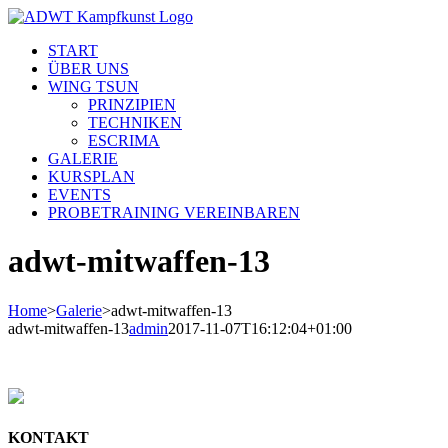
Skip
to
START
content
ÜBER UNS
WING TSUN
PRINZIPIEN
TECHNIKEN
ESCRIMA
GALERIE
KURSPLAN
EVENTS
PROBETRAINING VEREINBAREN
adwt-mitwaffen-13
Home
>
Galerie
>
adwt-mitwaffen-13
adwt-mitwaffen-13
admin
2017-11-07T16:12:04+01:00
KONTAKT