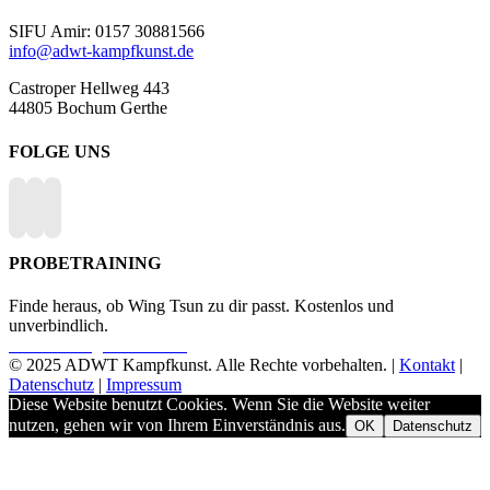
SIFU Amir: 0157 30881566
info@adwt-kampfkunst.de
Castroper Hellweg 443
44805 Bochum Gerthe
FOLGE UNS
PROBETRAINING
Finde heraus, ob Wing Tsun zu dir passt. Kostenlos und
unverbindlich.
Probetraining vereinbaren
© 2025 ADWT Kampfkunst. Alle Rechte vorbehalten. |
Kontakt
|
Datenschutz
|
Impressum
Diese Website benutzt Cookies. Wenn Sie die Website weiter
nutzen, gehen wir von Ihrem Einverständnis aus.
OK
Datenschutz