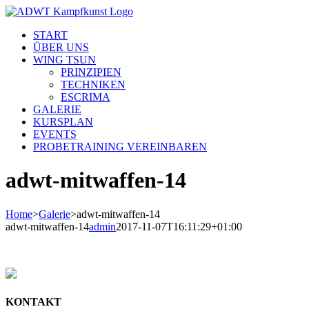
Skip
to
START
content
ÜBER UNS
WING TSUN
PRINZIPIEN
TECHNIKEN
ESCRIMA
GALERIE
KURSPLAN
EVENTS
PROBETRAINING VEREINBAREN
adwt-mitwaffen-14
Home
>
Galerie
>
adwt-mitwaffen-14
adwt-mitwaffen-14
admin
2017-11-07T16:11:29+01:00
KONTAKT