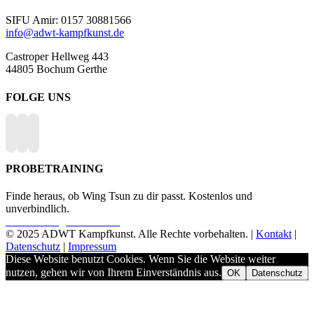
SIFU Amir: 0157 30881566
info@adwt-kampfkunst.de
Castroper Hellweg 443
44805 Bochum Gerthe
FOLGE UNS
PROBETRAINING
Finde heraus, ob Wing Tsun zu dir passt. Kostenlos und
unverbindlich.
Probetraining vereinbaren
© 2025 ADWT Kampfkunst. Alle Rechte vorbehalten. |
Kontakt
|
Datenschutz
|
Impressum
Diese Website benutzt Cookies. Wenn Sie die Website weiter
nutzen, gehen wir von Ihrem Einverständnis aus.
OK
Datenschutz