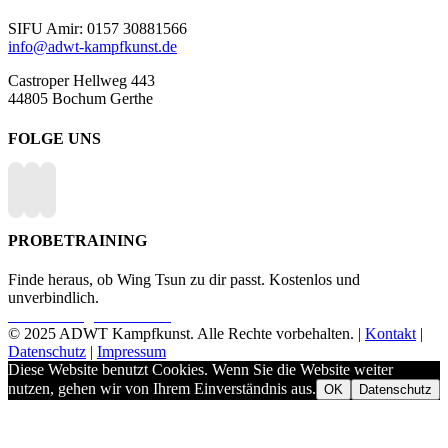
SIFU Amir: 0157 30881566
info@adwt-kampfkunst.de
Castroper Hellweg 443
44805 Bochum Gerthe
FOLGE UNS
PROBETRAINING
Finde heraus, ob Wing Tsun zu dir passt. Kostenlos und
unverbindlich.
Probetraining vereinbaren
© 2025 ADWT Kampfkunst. Alle Rechte vorbehalten. |
Kontakt
|
Datenschutz
|
Impressum
Diese Website benutzt Cookies. Wenn Sie die Website weiter
nutzen, gehen wir von Ihrem Einverständnis aus.
OK
Datenschutz