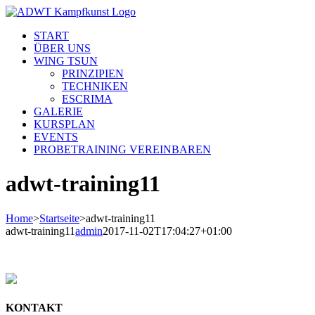
Skip
to
START
content
ÜBER UNS
WING TSUN
PRINZIPIEN
TECHNIKEN
ESCRIMA
GALERIE
KURSPLAN
EVENTS
PROBETRAINING VEREINBAREN
adwt-training11
Home
>
Startseite
>
adwt-training11
adwt-training11
admin
2017-11-02T17:04:27+01:00
KONTAKT