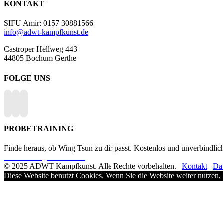
KONTAKT
SIFU Amir: 0157 30881566
info@adwt-kampfkunst.de
Castroper Hellweg 443
44805 Bochum Gerthe
FOLGE UNS
PROBETRAINING
Finde heraus, ob Wing Tsun zu dir passt. Kostenlos und unverbindlic
Probetraining vereinbaren
© 2025 ADWT Kampfkunst. Alle Rechte vorbehalten. |
Kontakt
|
Da
Diese Website benutzt Cookies. Wenn Sie die Website weiter nutzen,