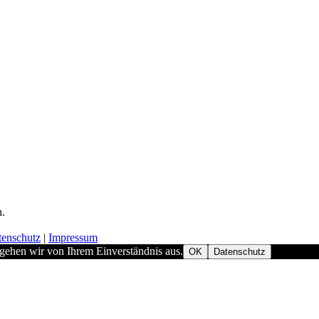
h.
tenschutz
|
Impressum
 gehen wir von Ihrem Einverständnis aus.
OK
Datenschutz