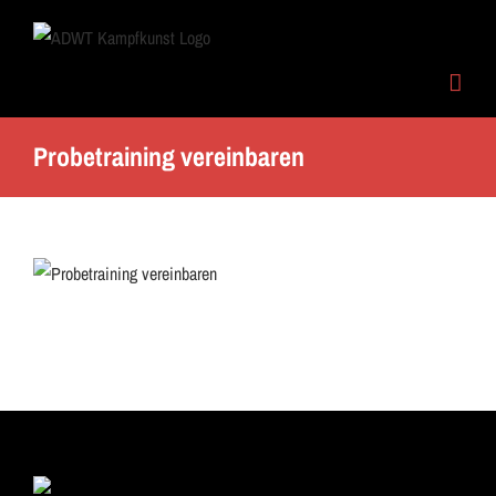
Skip
to
content
Probetraining vereinbaren