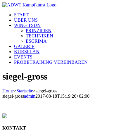
Skip
to
START
content
ÜBER UNS
WING TSUN
PRINZIPIEN
TECHNIKEN
ESCRIMA
GALERIE
KURSPLAN
EVENTS
PROBETRAINING VEREINBAREN
siegel-gross
Home
>
Startseite
>
siegel-gross
siegel-gross
admin
2017-08-18T15:19:26+02:00
KONTAKT